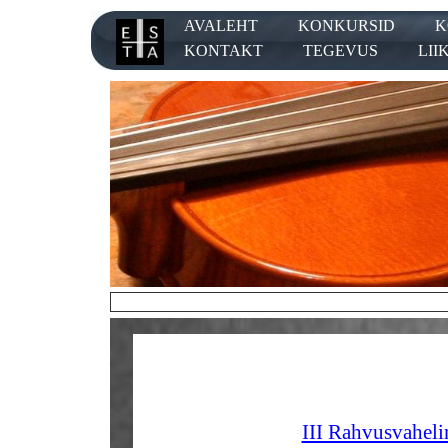
AVALEHT
KONKURSID
K
KONTAKT
TEGEVUS
LII
KURSUSED
tulemusedXV
v
III Rahvusvaheli