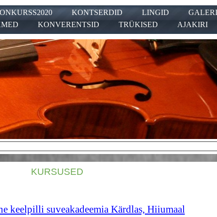
ONKURSS2020
KONTSERDID
LINGID
GALERI
KMED
KONVERENTSID
TRÜKISED
AJAKIRI
arska2026
YLDKOGU2026
KURSUSED
ne keelpilli suveakadeemia Kärdlas, Hiiumaal