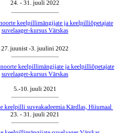
​24. - 31. juuli 2022
____________________
oorte keelpillimängijate ja keelpilliõpetajate
​suvelaager-kursus Värskas
27
juunist
-3. juulini 2022
.
​​​​____________________​​​​
noorte keelpillimängijate ja keelpilliõpetajate
​suvelaager-kursus Värskas
5.-10. juuli 2021​
​​​​____________________​
e keelpilli suveakadeemia Kärdlas, Hiiumaal
23. - 31. juuli 2021​
​​​____________________​
e keelpillimängijate suvelaager Värskas​