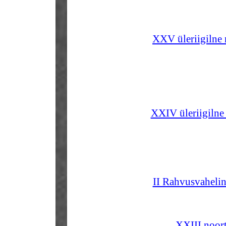
XXV üleriigilne n
XXIV üleriigilne 
II Rahvusvahelin
XXIII noort